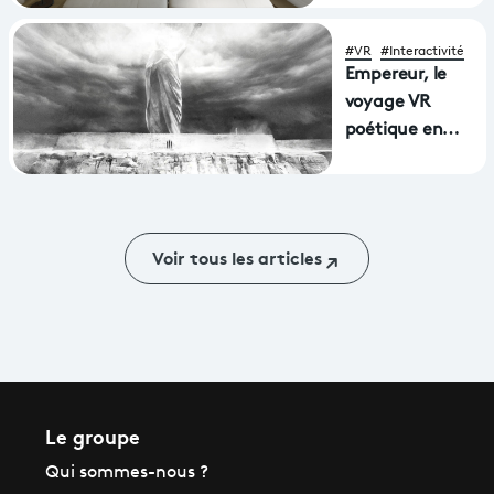
avec une
nouvelle
#VR
#Interactivité
application
Empereur, le
disponible sur les
voyage VR
casques de
poétique en
réalité virtuelle
Aphasie primé
Apple Vision Pro
à la Mostra
et MetaQuest
Voir tous les articles
Le groupe
Qui sommes-nous ?