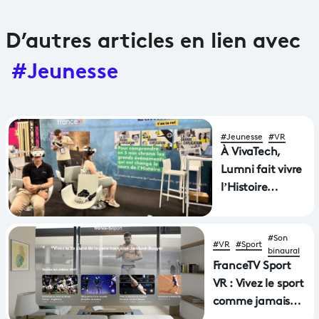
D’autres articles en lien avec
#Jeunesse
#Jeunesse
#VR
À VivaTech,
Lumni fait vivre
l’Histoire
autrement
#Son
#VR
#Sport
binaural
FranceTV Sport
VR : Vivez le sport
comme jamais