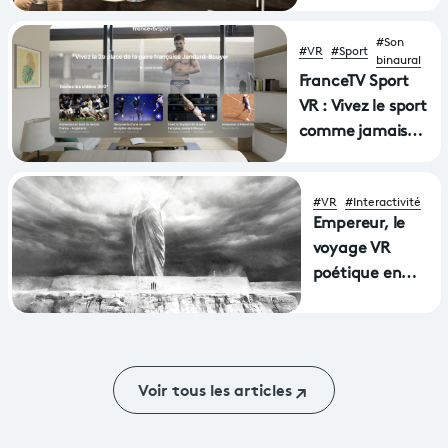
#Son
#VR
#Sport
binaural
FranceTV Sport
VR : Vivez le sport
comme jamais
avec une
nouvelle
#VR
#Interactivité
application
Empereur, le
disponible sur les
voyage VR
casques de
poétique en
réalité virtuelle
Aphasie primé
Apple Vision Pro
à la Mostra
et MetaQuest
Voir tous les articles