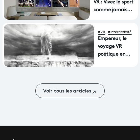
VR : Vivez le sport
comme jamais
avec une
nouvelle
#VR
#Interactivité
application
Empereur, le
disponible sur les
voyage VR
casques de
poétique en
réalité virtuelle
Aphasie primé
Apple Vision Pro
à la Mostra
et MetaQuest
Voir tous les articles