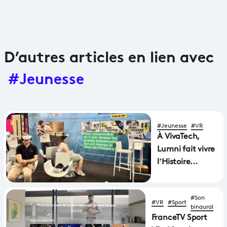
D’autres articles en lien avec
#Jeunesse
#Jeunesse
#VR
À VivaTech,
Lumni fait vivre
l’Histoire
autrement
#Son
#VR
#Sport
binaural
FranceTV Sport