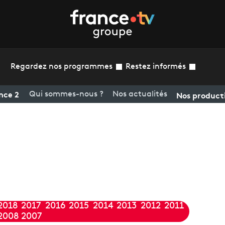
Regardez nos programmes
Restez informés
nce 2
Nos product
Qui sommes-nous ?
Nos actualités
2018
2017
2016
2015
2014
2013
2012
2011
2008
2007