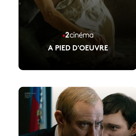
A PIED D'OEUVRE
Voir la fiche du film
Film réalisé par Valérie Donzelli - Prix du meilleur
scénario à la Mostra de Venise…