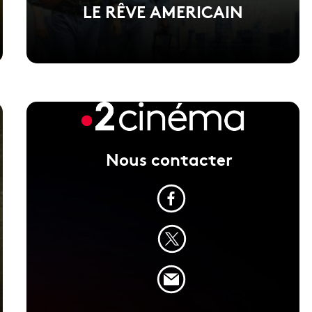
LE RÊVE AMERICAIN
Voir la fiche du film
Nous contacter
Film réalisé par Anthony Marciano