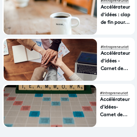
#Intrapreneuriat
Accélérateur
d’idées : clap
de fin pour
l’édition 2021
!
#Intrapreneuriat
Accélérateur
d’idées -
Carnet de
bord #3 : le
Démo Day
#Intrapreneuriat
Accélérateur
d'idées-
Carnet de
bord #2 - Nos
3 équipes