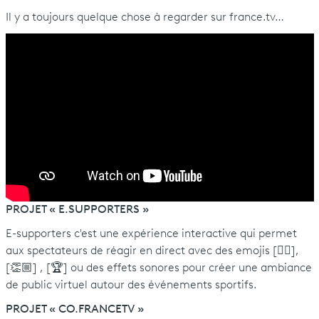
Il y a toujours quelque chose à regarder sur france.tv…
PROJET « E.SUPPORTERS »
E-supporters c'est une expérience interactive qui permet
aux spectateurs de réagir en direct avec des emojis [👍🏼],
[👏🏼] , [🏆] ou des effets sonores pour créer une ambiance
de public virtuel autour des événements sportifs.
PROJET « CO.FRANCETV »