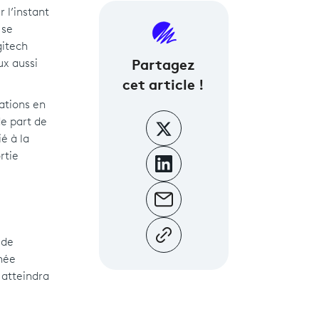
 l’instant
 se
gitech
Partagez
ux aussi
cet article !
ations en
e part de
é à la
rtie
 de
née
 atteindra