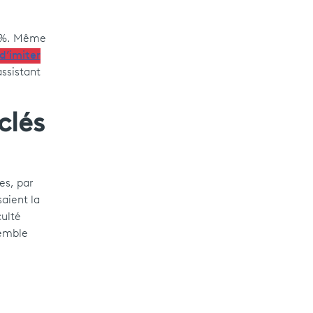
0 %. Même
d’imiter
assistant
clés
es, par
aient la
culté
semble