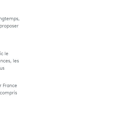
longtemps,
 proposer
c le
nces, les
lus
r France
y compris