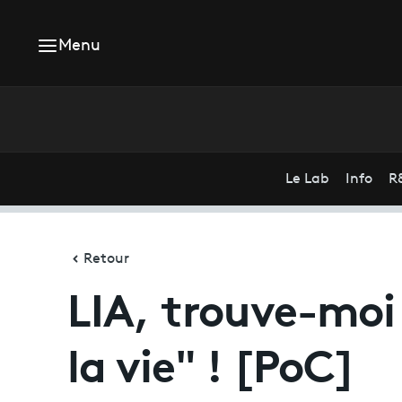
Menu
Le Lab
Info
R
Retour
LIA, trouve-moi 
la vie" ! [PoC]