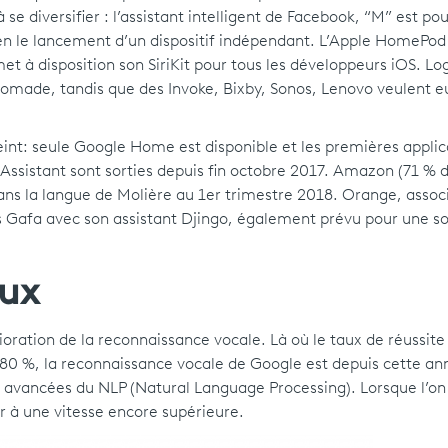
 diversifier : l’assistant intelligent de Facebook, “M” est pour
ien le lancement d’un dispositif indépendant. L’Apple HomePod
t à disposition son SiriKit pour tous les développeurs iOS. Lo
nomade, tandis que des Invoke, Bixby, Sonos, Lenovo veulent e
int: seule Google Home est disponible et les premières applic
sistant sont sorties depuis fin octobre 2017. Amazon (71 % d
s la langue de Molière au 1er trimestre 2018. Orange, associ
 Gafa avec son assistant Djingo, également prévu pour une so
ux
lioration de la reconnaissance vocale. Là où le taux de réussite
e 80 %, la reconnaissance vocale de Google est depuis cette an
 avancées du NLP (Natural Language Processing). Lorsque l’on
r à une vitesse encore supérieure.