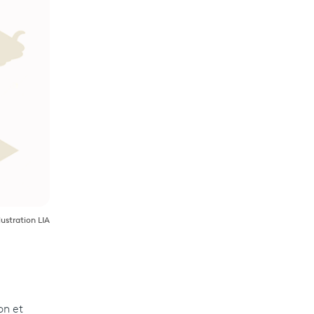
llustration LIA
on et