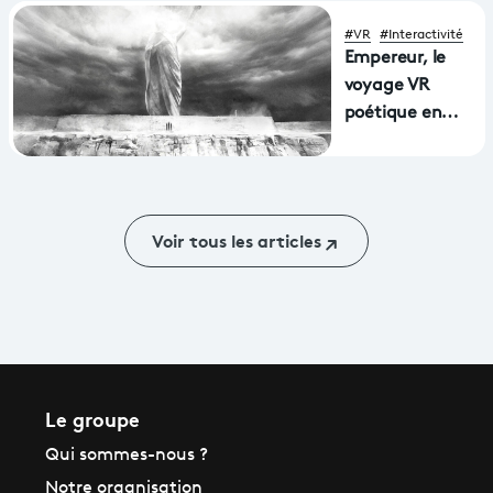
pendant les Jeux
de Paris 2024 sur
#VR
#Interactivité
France TV & Vous
Empereur, le
voyage VR
poétique en
Aphasie primé
à la Mostra
Voir tous les articles
Le groupe
Qui sommes-nous ?
Notre organisation