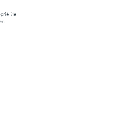
l
prié ?le
en