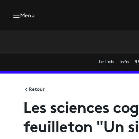
Menu
Le Lab
Info
R
Retour
Les sciences cog
feuilleton "Un si