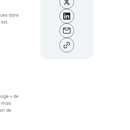
enues dans
 est
osage » de
, mais
ion de