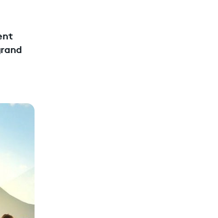
ent
grand