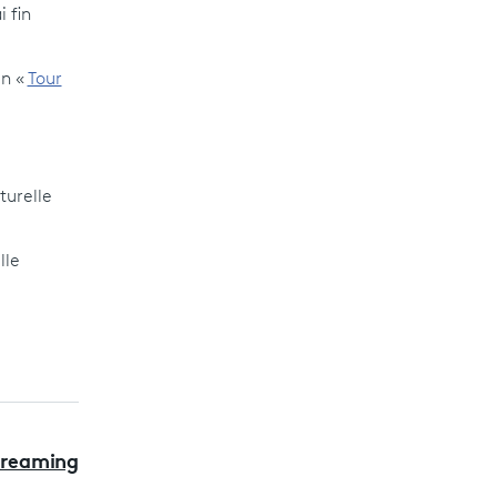
 fin
un «
Tour
turelle
lle
treaming