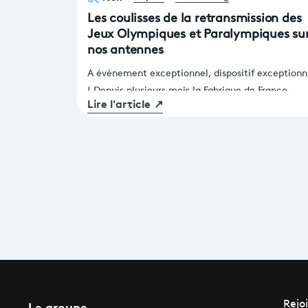
Les coulisses de la retransmission des
Jeux Olympiques et Paralympiques su
nos antennes
A événement exceptionnel, dispositif exceptionn
! Depuis plusieurs mois la Fabrique de France
Lire l'article
↗
Télévisions est pleinement mobilisée pour offrir
aux téléspectateurs une retransmission fluide et
immersive des épreuves des Jeux Olympiques et
Paralympiques de Paris 2024. Un défi de taille
relevé avec brio (en tout cas jusqu’à maintenant)
On vous dévoile les coulisses des préparations
techniques.
Le groupe
Rejo