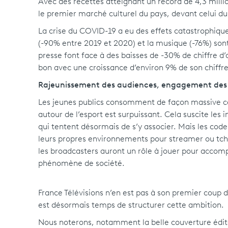
Avec des recettes atteignant un record de 4,3 millia
le premier marché culturel du pays, devant celui du
La crise du COVID-19 a eu des effets catastrophiques
(-90% entre 2019 et 2020) et la musique (-76%) sont l
presse font face à des baisses de -30% de chiffre d’a
bon avec une croissance d’environ 9% de son chiffre 
Rajeunissement des audiences, engagement des pu
Les jeunes publics consomment de façon massive ce
autour de l’esport est surpuissant. Cela suscite l
qui tentent désormais de s’y associer. Mais les cod
leurs propres environnements pour streamer ou tchat
les broadcasters auront un rôle à jouer pour accom
phénomène de société.
France Télévisions n’en est pas à son premier coup d’
est désormais temps de structurer cette ambition.
Nous noterons, notamment la belle couverture éditor