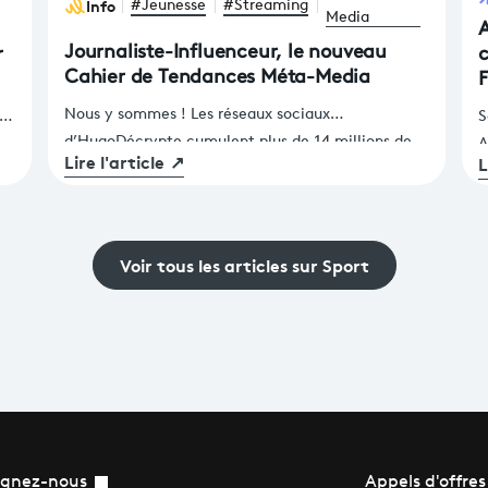
Info
#Jeunesse
#Streaming
Media
A
Journaliste-Influenceur, le nouveau
r
c
Cahier de Tendances Méta-Media
F
P
Nous y sommes ! Les réseaux sociaux
el
S
d’HugoDécrypte cumulent plus de 14 millions de
A
Lire l'article
↗
L
followers, surpassant ainsi Le Monde, et MrBeast
r
compte plus d’abonnés que Netflix. Selon le
c
dernier Digital News Report du Reuters, les jeunes,
a
pour s’informer, citent davantage les créateurs de
o
Voir tous les articles sur Sport
contenu que les marques média traditionnelles. Le
 !
l
journalisme n’est plus l’apanage des médias depuis
r
la révolution des réseaux sociaux, qui a transformé
e
chacun en potentiel journaliste, influenceur ou
d
plutôt créateur de c
ignez-nous
Appels d'offres