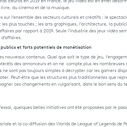
rds d'euros en 2019 en France, le jeu vidéo est en effet désor
 livre, du cinéma et de la musique.
 sur l’ensemble des secteurs culturels et créatifs : le spectacl
es plus touchés ; les arts graphiques, l’architecture, la publici
ffaires par rapport à 2019. Seule l’industrie des jeux vidéo sem
d’affaires.
blics et forts potentiels de monétisation
s nouveaux contenus. Quel que soit le type de jeu, l’engage
es intérêts des annonceurs et on ne compte plus les nombreuse
es ne sont pas toujours simples à décrypter car les gamers disp
er. Peut-être que les structures plus traditionnelles que rep
pagner ces changements en vulgarisant, dans le bon sens du t
essai, quelques belles initiatives ont été proposées par le pass
iale et la co-diffusion des Worlds de League of Legends de Pa