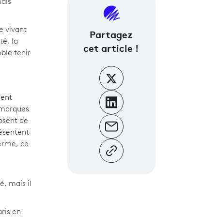
mais
e vivant
Partagez
té, la
cet article !
ble tenir
ment
s marques
osent de
résentent
erme, ce
é, mais il
ris en