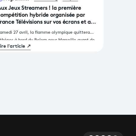
ux Jeux Streamers ! la première
ompétition hybride organisée par
rance Télévisions sur vos écrans et au
aris La Défense Arena
amedi 27 avril, la flamme olympique quittera
thènes à bord du Belem pour Marseille avant de
ire l'article
↗
ejoindre la capitale française. A 90 jours de la
érémonie d’ouverture des jeux de Paris 2024, aura
ussi lieu une compétition d’un autre genre,
rganisée par France Télévisions et coproduite par
e Groupe Webedia. Pendant 8 heures, 8 équipes
éunissant streamers, présentateurs de nos chaînes
t grands athlètes français s’affronteront lors
’épreuves olympiques.