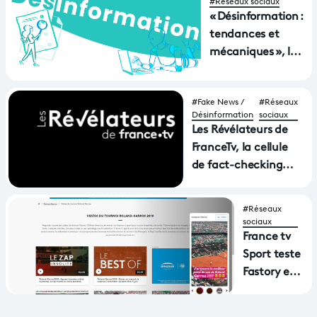
#Réseaux sociaux
« Désinformation :
tendances et
mécaniques », la
grande étude
réalisée par
#Fake News /
#Réseaux
France Télévisions
Désinformation
sociaux
Les Révélateurs de
FranceTv, la cellule
de fact-checking
vidéo et images de
France Télévisions
#Réseaux
sociaux
France tv
Sport teste
Fastory et
les stories
sur son site