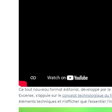
Ce tout nouveau format éditorial, développé par le 
Excense, s’appuie sur le
concept technologique du f
éléments techniques et n’afficher que l’essentiel l’i