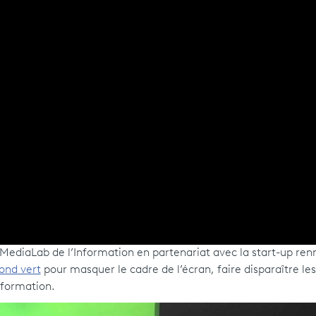
MediaLab de l’Information en partenariat avec la start-up ren
ond vert
pour masquer le cadre de l’écran, faire disparaître les
nformation.