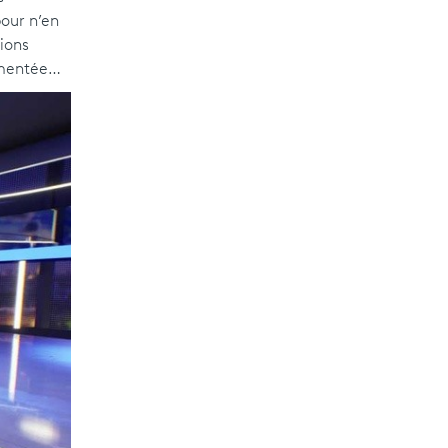
our n’en
tions
ugmentée…