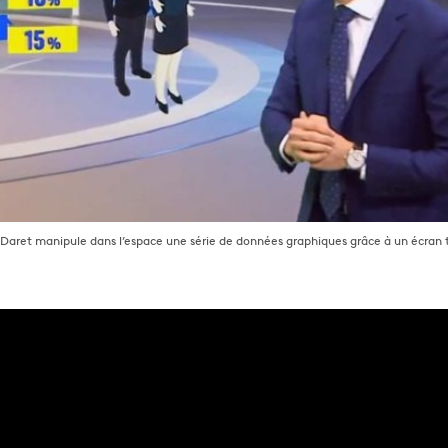
 Daret manipule dans l’espace une série de données graphiques grâce à un écran ta