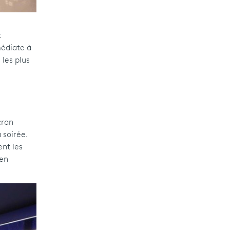
t
médiate à
 les plus
cran
 soirée.
ent les
’en