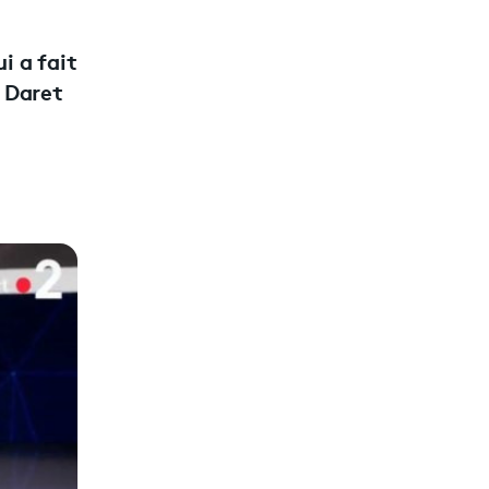
i a fait
e Daret