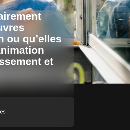
tairement
uvres
on ou qu’elles
animation
issement et
ses