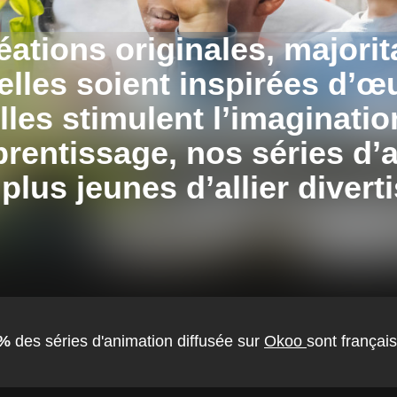
éations originales, majori
’elles soient inspirées d’œ
’elles stimulent l’imaginati
pprentissage,
nos séries d’
plus jeunes d’allier divert
%
des séries d'animation diffusée sur
Okoo
sont françai