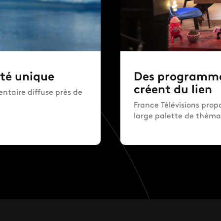
ité unique
Des programmes
créent du lien
entaire diffuse près de
France Télévisions pro
large palette de théma