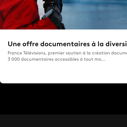
Une offre documentaires à la divers
France Télévisions, premier soutien à la création docum
3 000 documentaires accessibles à tout mo...