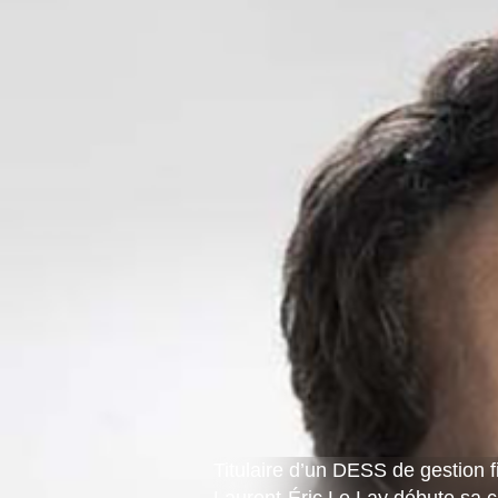
Titulaire d’un DESS de gestion f
Laurent-Éric Le Lay débute sa c