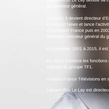
du directeur général.
En 1993, il devient directeur d’
Eurosport News et lance l’activi
d’Eurosport France puis en 2003
président-directeur général du 
En parallèle, 2001 à 2015, il e
En 2013, il exerce les fonctions
exécutif du groupe TF1.
Il rejoint France Télévisions en
Laurent-Éric Le Lay est directe