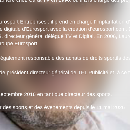
Eurosport Entreprises : il prend en charge l’implantation
té digitale d’Eurosport avec la création d’eurosport.com.
, directeur général délégué TV et Digital. En 2006, Laur
groupe Eurosport.
st également responsable des achats de droits sportifs d
 de président-directeur général de TF1 Publicité et, à ce
 septembre 2016 en tant que directeur des sports.
ur des sports et des évènements depuis le 11 mai 2026