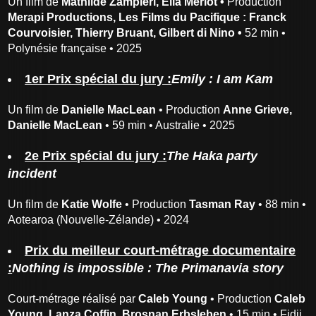
Un film de
Mathilde Zampieri, Elia Merlot •
Production
Merapi Productions, Les Films du Pacifique : Franck
Courvoisier, Thierry Bruant, Gilbert di Nino •
52 min •
Polynésie française • 2025
1er Prix spécial du jury :
Emily : I am Kam
Un film de
Danielle MacLean
• Production
Anne Grieve,
Danielle MacLean
• 59 min • Australie • 2025
2e Prix spécial du jury :
The Haka party
incident
Un film de
Katie Wolfe
• Production
Tasman Ray
• 88 min •
Aotearoa (Nouvelle-Zélande) • 2024
Prix du meilleur court-métrage documentaire
:
Nothing is impossible : The Primanavia story
Court-métrage réalisé par
Caleb Young
• Production
Caleb
Young, Lanza Coffin, Brosnan Erbsleben
• 15 min • Fidji