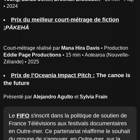
• 2024
Prix du meilleur court-métrage de fiction
:
PᾹKEHᾹ
Court-métrage réalisé par
Mana Hira Davis
• Production
Eddie Page Productions
• 15 min • Aotearoa (Nouvelle-
Zélande) • 2025
Prix de l’Oceania Impact Pitch :
The canoe is
the future
Présenté par
Alejandro Agulto
et
Sylvia Frain
Le
FIFO
s'inscrit dans la politique de soutien de
France Télévisions aux festivals documentaires
en Outre-mer. Ce partenariat réaffirme le souhait
du groupe de s'appuyer, en Outre-mer, sur la