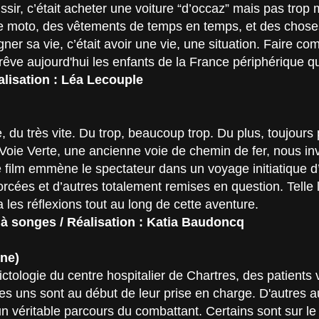
réussir, c’était acheter une voiture “d’occaz” mais pas trop
ne moto, des vêtements de temps en temps, et des chose
ner sa vie, c’était avoir une vie, une situation. Faire co
oi rêve aujourd'hui les enfants de la France périphériqu
alisation : Léa Lecouple
te, du très vite. Du trop, beaucoup trop. Du plus, toujou
 Voie Verte, une ancienne voie de chemin de fer, nous inv
e film emmène le spectateur dans un voyage initiatique 
orcées et d’autres totalement remises en question. Telle 
les réflexions tout au long de cette aventure.
e à songes / Réalisation : Katia Baudoncq
Une)
ctologie du centre hospitalier de Chartres, des patients
es uns sont au début de leur prise en charge. D'autres a
 un véritable parcours du combattant. Certains sont sur l