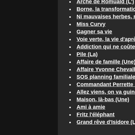
Arche de Romuald (L')
Borne, la transformatio
Ni mauvaises herbes,
Miss Curvy
Gagner sa vie
Voie verte, la vie d'apr
Addiction qui ne coûte
Pile (La)
Affaire de famille (Une
Affaire Yvonne Chevalli
SOS planning familial
Commandant Perrette ho
Allez viens, on va gui
Maison, là-bas (Une)
Ami à amie
Fritz l'éléphant
Grand rêve d'Isidore (