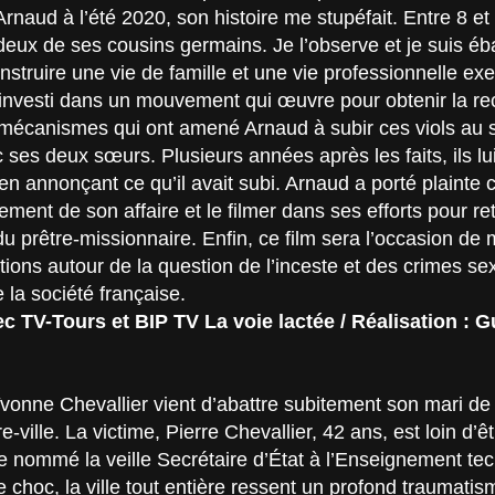
rnaud à l’été 2020, son histoire me stupéfait. Entre 8 et 
deux de ses cousins germains. Je l’observe et je suis éba
struire une vie de famille et une vie professionnelle ex
t investi dans un mouvement qui œuvre pour obtenir la 
mécanismes qui ont amené Arnaud à subir ces viols au sei
 ses deux sœurs. Plusieurs années après les faits, ils lu
 en annonçant ce qu’il avait subi. Arnaud a porté plainte 
lement de son affaire et le filmer dans ses efforts pour
du prêtre-missionnaire. Enfin, ce film sera l’occasion de 
ations autour de la question de l’inceste et des crimes se
 la société française.
c TV-Tours et BIP TV La voie lactée / Réalisation :
vonne Chevallier vient d’abattre subitement son mari de 
ville. La victime, Pierre Chevallier, 42 ans, est loin d’êt
ste nommé la veille Secrétaire d’État à l’Enseignement te
le choc, la ville tout entière ressent un profond traumati