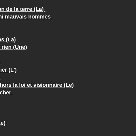
n de la terre (La)
 ni mauvais hommes
ès (La)
 rien (Une)
)
er (L')
e
rs la loi et visionnaire (Le)
ncher
Le)