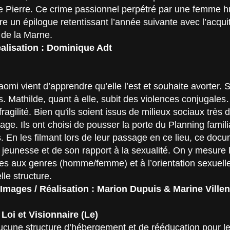
 de Pierre. Ce crime passionnel perpétré par une femme h
 un épilogue retentissant l’année suivante avec l’acqu
 de la Marne.
éalisation : Dominique Adt
mi vient d’apprendre qu’elle l’est et souhaite avorter. S
s. Mathilde, quant à elle, subit des violences conjugale
ragilité. Bien qu'ils soient issus de milieux sociaux très d
rage. Ils ont choisi de pousser la porte du Planning famili
ns. En les filmant lors de leur passage en ce lieu, ce doc
une jeunesse et de son rapport à la sexualité. On y mesure
ées aux genres (homme/femme) et à l’orientation sexuelle,
lle structure.
Images / Réalisation : Marion Dupuis & Marine Ville
oi et Visionnaire (Le)
aucune structure d’hébergement et de rééducation pour l