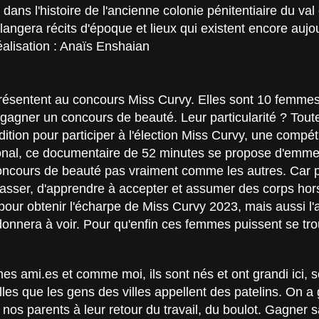
s l'histoire de l'ancienne colonie pénitentiaire du val
angera récits d'époque et lieux qui existent encore aujou
Réalisation : Anaïs Enshaian
résentent au concours Miss Curvy. Elles sont 10 femmes, 
 gagner un concours de beauté. Leur particularité ? Tout
ondition pour participer à l'élection Miss Curvy, une comp
tional, ce documentaire de 52 minutes se propose d'emme
concours de beauté pas vraiment comme les autres. Car 
sser, d'apprendre à accepter et assumer des corps hor
n pour obtenir l'écharpe de Miss Curvy 2023, mais aussi 
 donnera à voir. Pour qu'enfin ces femmes puissent se tro
mes ami.es et comme moi, ils sont nés et ont grandi ici, s
lles que les gens des villes appellent des patelins. On a
 nos parents à leur retour du travail, du boulot. Gagner s