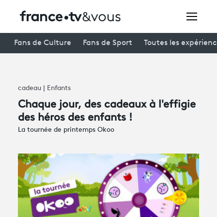
Rechercher
Fans de Culture
Fans de Sport
Toutes les expérien
Festivals
cadeau | Enfants
Creators
Chaque jour, des cadeaux à l'effigie
des héros des enfants !
À la une
La tournée de printemps Okoo
Participer et assister à une émission
À votre écoute
Productions et innovation
Programme
tv